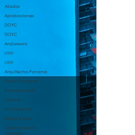
Aliados
Aprobaciones
DOYC
DOYC
ArqiLessons
MIVI
MIVI
Arquitectos Panamá
Planos Panamá
Emprendiendo
Eventos
Mi Ambiente
Bienes Raíces
Ordenamiento
Territorial