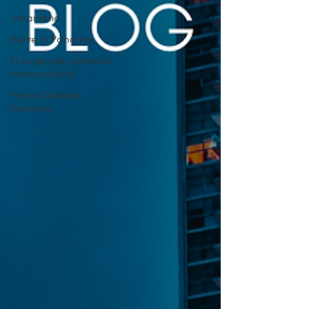
Urbanismo
Retire in Panama
El auge del comercio
internacional
Planos Galeras
Panama