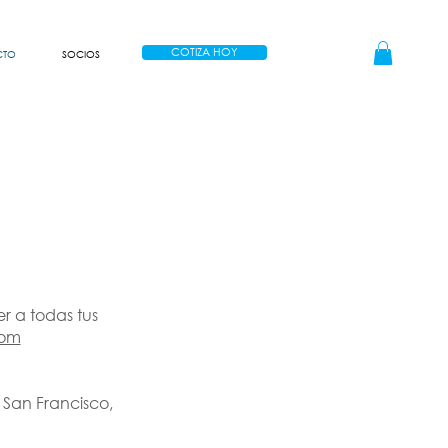
COTIZA HOY
CTO
SOCIOS
r a todas tus
com
 San Francisco,