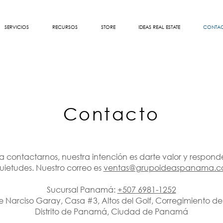
SERVICIOS
RECURSOS
STORE
IDEAS REAL ESTATE
CONTA
iza tus Proyectos
Contacto
a contactarnos, nuestra intención es darte valor y responde
uietudes. Nuestro correo es
ventas@grupoideaspanama.
Sucursal Panamá:
+507 6981-1252
le Narciso Garay, Casa #3, Altos del Golf, Corregimiento de
Distrito de Panamá, Ciudad de Panamá