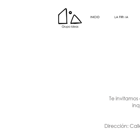
INICIO
LA FIRMA
Contacto |
Cot
Te invitamos 
inq
Dirección: Cal