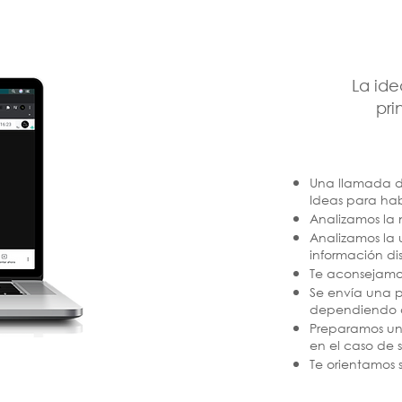
La ide
pri
Una llamada d
Ideas para hab
Analizamos la 
Analizamos la 
información di
Te aconsejamos
Se envía una p
dependiendo d
Preparamos un 
en el caso de s
Te orientamos s