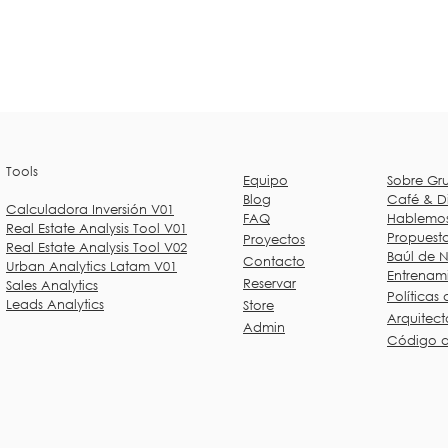
Tools
Equipo
Sobre Gr
Blog
Café & D
Calculadora Inversión V01
FAQ
Hablemos
Real Estate Analysis Tool V01
Propuesta
Proyectos
Real Estate Analysis Tool V02
Baúl de 
Contacto
Urban Analytics Latam V01
Entrenam
Reservar
Sales Analytics
Políticas
d
Leads Analytics
Store
Arquitec
Admin
​Código d