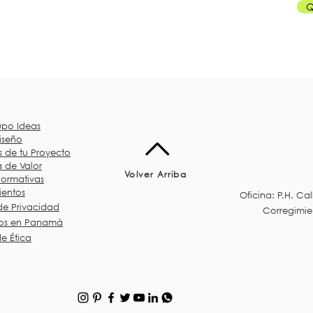
Q
upo Ideas
iseño
 de tu Proyecto
 de Valor
Volver Arriba
Normativas
ientos
Oficina: P.H. Cal
e Privacidad
Corregimie
tos en Panamá
e Ética