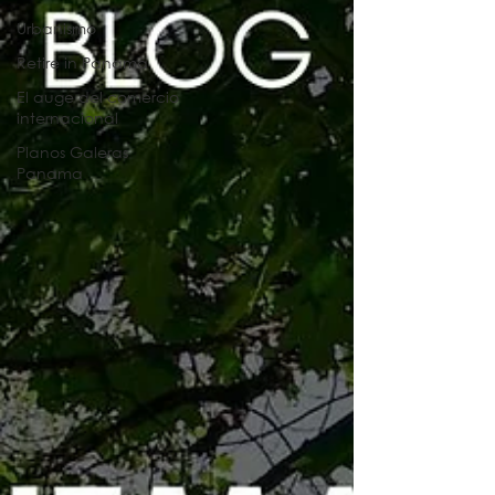
Urbanismo
Retire in Panama
El auge del comercio
internacional
Planos Galeras
Panama