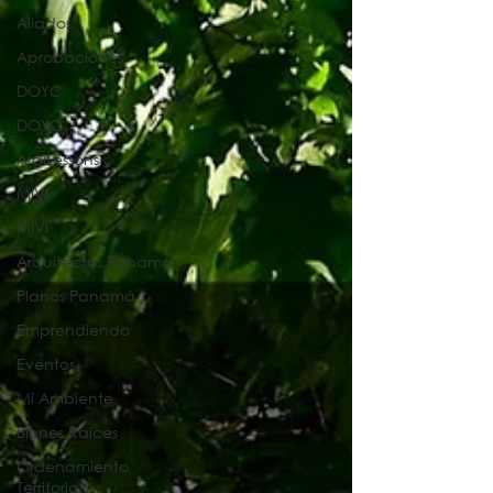
Aliados
Aprobaciones
DOYC
DOYC
ArqiLessons
MIVI
MIVI
Arquitectos Panamá
Planos Panamá
Emprendiendo
Eventos
Mi Ambiente
Bienes Raíces
Ordenamiento
Territorial