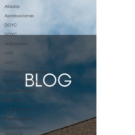
Aliados
Aprobaciones
DOYC
DOYC
ArqiLessons
MIVI
MIVI
Arquitectos Panamá
Planos Panamá
Emprendiendo
Eventos
Mi Ambiente
Bienes Raíces
Ordenamiento
Territorial