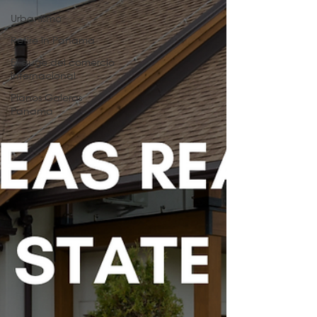
Urbanismo
Retire in Panama
El auge del comercio
internacional
Planos Galeras
Panama