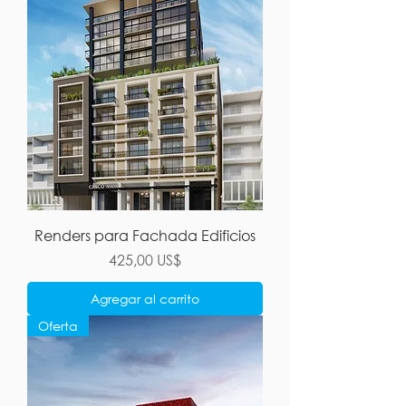
Renders para Fachada Edificios
Precio
425,00 US$
Agregar al carrito
Oferta