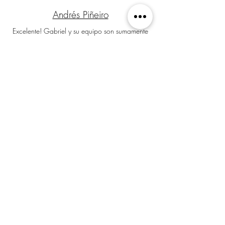
Andrés Piñeiro
Excelente! Gabriel y su equipo son sumamente
responsables, profesionales y ordenados. Los
contrataría constantemente ya que siempre
puedo tener la tranquilidad de que los
resultados serán entregados a tiempo y con alta
calidad.
Comentario en Google Maps
Diseño Comercial