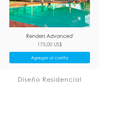
Renders Advanced'
Precio
175,00 US$
Agregar al carrito
Diseño Residencial