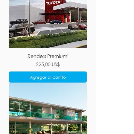
Renders Premium'
Precio
225,00 US$
Agregar al carrito