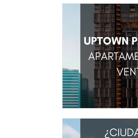
DOYC
DOYC
ArqiLesso
Planos Panamá
Emprendie
Ordenamiento Territorial
Ur
El auge del comercio internacio