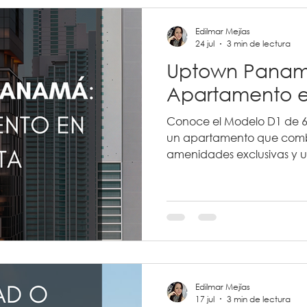
ns
MIVI
MIVI
Arquitectos Panamá
Edilmar Mejías
24 jul
3 min de lectura
Uptown Panam
ndo
Eventos
Mi Ambiente
Bienes Raíces
Apartamento e
Conoce el Modelo D1 de 
banismo
Retire in Panama
un apartamento que comb
amenidades exclusivas y u
en Calle Uruguay. Descubr
nal
Planos Galeras Panama
excelente opción para vivir 
potencial de valorización.
Edilmar Mejías
17 jul
3 min de lectura