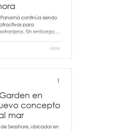
gnora
en Panamá continúa siendo
atractivas para
 extranjeros. Sin embargo,
ite con frecuencia: comprar
 sin conocer las
ulan su desarrollo.
 Garden en
nuevo concepto
al mar
de Seashore, ubicados en