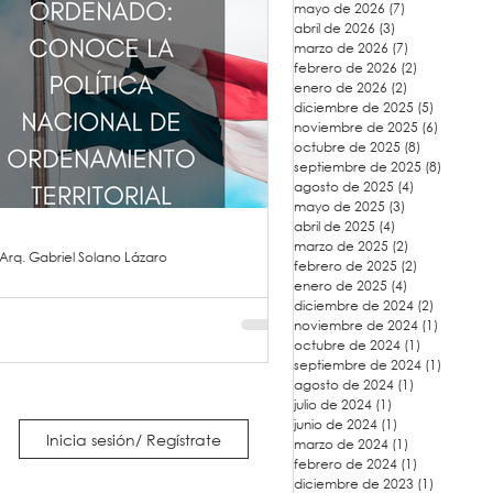
mayo de 2026
(7)
7 entradas
abril de 2026
(3)
3 entradas
marzo de 2026
(7)
7 entradas
febrero de 2026
(2)
2 entradas
enero de 2026
(2)
2 entradas
diciembre de 2025
(5)
5 entrad
noviembre de 2025
(6)
6 entrad
octubre de 2025
(8)
8 entradas
septiembre de 2025
(8)
8 entra
agosto de 2025
(4)
4 entradas
mayo de 2025
(3)
3 entradas
abril de 2025
(4)
4 entradas
marzo de 2025
(2)
2 entradas
Arq. Gabriel Solano Lázaro
febrero de 2025
(2)
2 entradas
enero de 2025
(4)
4 entradas
amá Hacia un Futuro
diciembre de 2024
(2)
2 entrad
noviembre de 2024
(1)
1 entra
enado: Conoce la
octubre de 2024
(1)
1 entrada
septiembre de 2024
(1)
1 entra
tica Nacional de
agosto de 2024
(1)
1 entrada
namiento Territorial
julio de 2024
(1)
1 entrada
junio de 2024
(1)
1 entrada
OT)
Inicia sesión/ Regístrate
marzo de 2024
(1)
1 entrada
febrero de 2024
(1)
1 entrada
diciembre de 2023
(1)
1 entrad