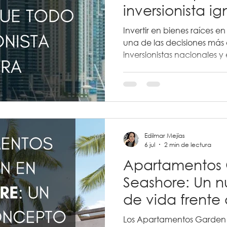
inversionista i
Invertir en bienes raíces 
una de las decisiones más 
inversionistas nacionales y
existe un error que se rep
un terreno o una propiedad
normativas urbanas que reg
Edilmar Mejías
6 jul
2 min de lectura
Apartamentos
Seashore: Un 
de vida frente 
Los Apartamentos Garden 