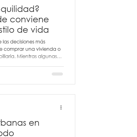
quilidad?
de conviene
stilo de vida
e las decisiones más
e comprar una vivienda o
biliaria. Mientras algunas
anía y el ritmo acelerado
la tranquilidad, el
a y espacios más amplios
rbanas en
odo