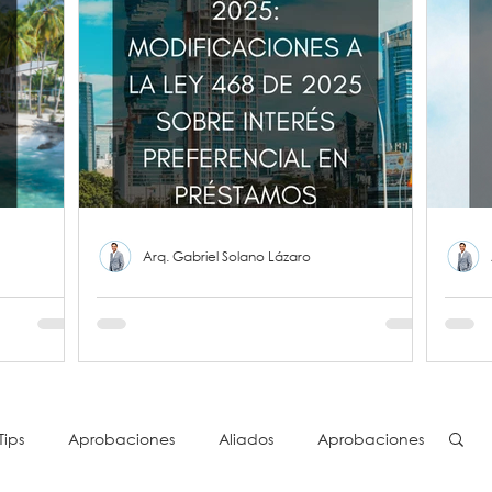
Arq. Gabriel Solano Lázaro
Ley N° 481 de 9 de
Pan
ial del
septiembre de 2025:
Ord
T) -
Modificaciones a la Ley 468
Polí
N.º 28
de 2025 sobre Interés
Orde
)
Preferencial en Préstamos
(PN
Tips
Aprobaciones
Aliados
Aprobaciones
Hipotecarios en Panamá