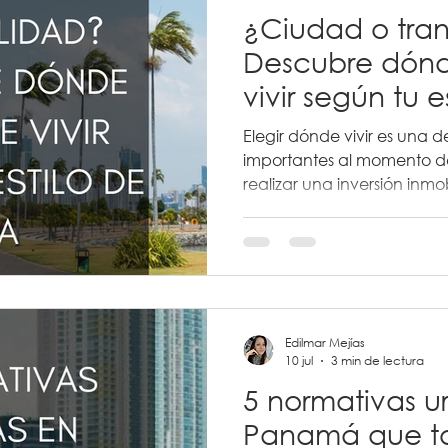
¿Ciudad o tran
Descubre dón
vivir según tu e
Elegir dónde vivir es una d
importantes al momento d
realizar una inversión inmo
personas prefieren la cerc
de la ciudad, otras buscan 
contacto con la naturalez
en las afueras.
Edilmar Mejías
10 jul
3 min de lectura
5 normativas u
Panamá que t