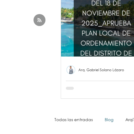
Arq. Gabriel Solano Lázaro
Plan Local de
Ordenamiento Territor
Distrito de Pedasí (PLO
ACUERDO MUNICIPAL 
DE PEDASÍ (PLOT 2025
Todas las entradas
Blog
Arqi