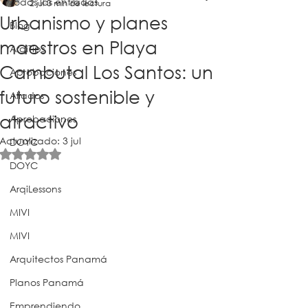
Todas las entradas
2 jul
3 min de lectura
Urbanismo y planes
Blog
maestros en Playa
ArqiTips
Cambutal Los Santos: un
Aprobaciones
futuro sostenible y
Aliados
atractivo
Aprobaciones
Actualizado:
3 jul
DOYC
Obtuvo NaN de 5 estrellas.
DOYC
ArqiLessons
MIVI
MIVI
Arquitectos Panamá
Planos Panamá
Emprendiendo