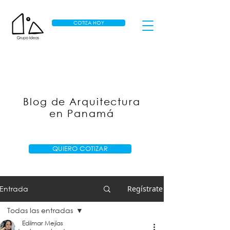
COTIZA HOY
Blog de Arquitectura
en Panamá
QUIERO COTIZAR
Entrada
Regístrate
Todas las entradas
Edilmar Mejías