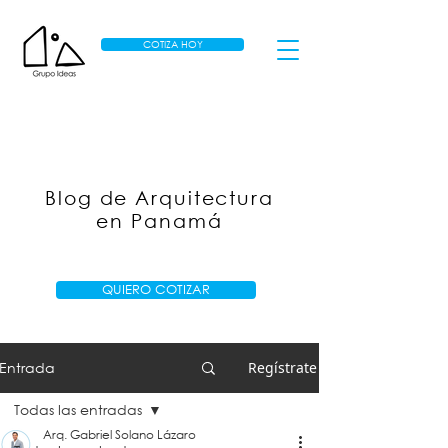
COTIZA HOY
Blog de Arquitectura
en Panamá
QUIERO COTIZAR
Entrada
Regístrate
Todas las entradas
Arq. Gabriel Solano Lázaro