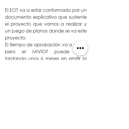
El EOT va a estar conformado por un 
documento explicativo que sustente 
el proyecto que vamos a realizar y 
un juego de planos donde se va este 
proyecto. 
El tiempo de aprobación va a variar, 
pero el MIVIOT puede estar 
tardando unos 6 meses en emitir la 
Resolución de Aprobado. 
¡Hola!  
Mi nombre es 
Gabriel Solano Lázaro
, 
soy arquitecto idóneo en la Ciudad 
de Panamá y editor de este Blog de 
Arquitectura & Diseño.  