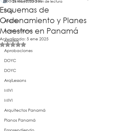
Todas las entradas
26 may 2023
3 min de lectura
Esquemas de
Blog
Ordenamiento y Planes
ArqiTips
Maestros en Panamá
Aprobaciones
Actualizado:
5 ene 2025
Aliados
Obtuvo NaN de 5 estrellas.
Aprobaciones
DOYC
DOYC
ArqiLessons
MIVI
MIVI
Arquitectos Panamá
Planos Panamá
Emprendiendo