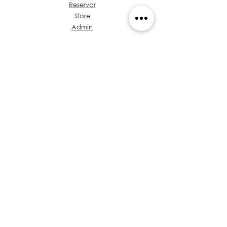
Reservar
Store
Admin
Sobre Grupo Ideas
Café & Diseño
Hablemos de tu Proyecto
Propuesta de Valor
Baúl de Normativas
Entrenamientos
Políticas
de Privacidad
Arquitectos en Panamá
​Código de Ética
Volver Arriba
© 2026 by Isthmus Bridge Holdings, S.A.
+(507) 835-5447