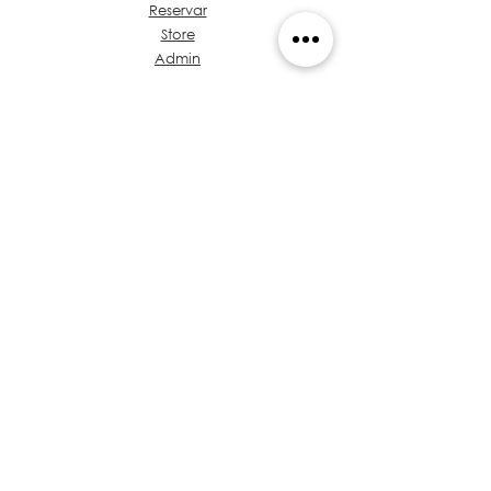
Reservar
Store
Admin
Sobre Grupo Ideas
Café & Diseño
Hablemos de tu Proyecto
Propuesta de Valor
Baúl de Normativas
Entrenamientos
Políticas
de Privacidad
Arquitectos en Panamá
​Código de Ética
Volver Arriba
© 2026 by Isthmus Bridge Holdings, S.A.
+(507) 835-5447