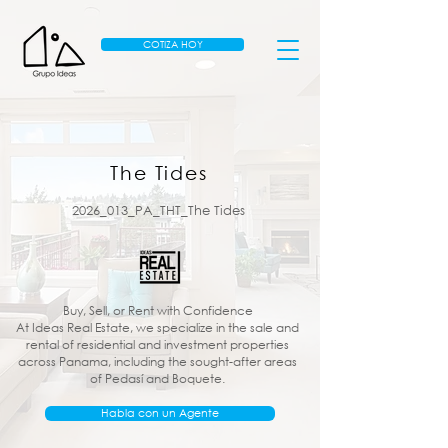
COTIZA HOY
The Tides
2026_013_PA_THT_The Tides
Buy, Sell, or Rent with Confidence
At Ideas Real Estate, we specialize in the sale and
rental of residential and investment properties
across Panama, including the sought-after areas
of Pedasí and Boquete.
Habla con un Agente