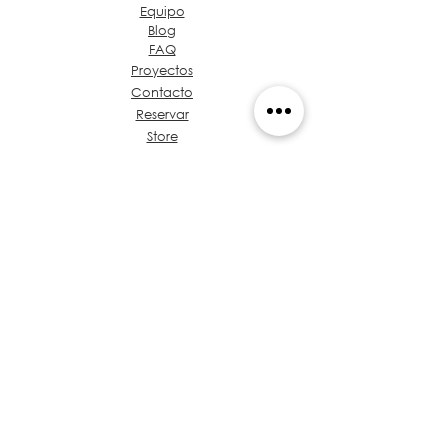
Equipo
Blog
FAQ
Proyectos
Contacto
Reservar
Store
Admin
Sobre Grupo Ideas
Café & Diseño
Hablemos de tu Proyecto
Propuesta de Valor
Baúl de Normativas
Entrenamientos
Políticas
de Privacidad
Arquitectos en Panamá
​Código de Ética