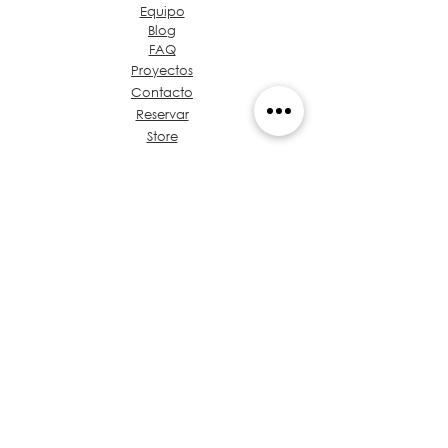
Equipo
Blog
FAQ
Proyectos
Contacto
Reservar
Store
Admin
Sobre Grupo Ideas
Café & Diseño
Hablemos de tu Proyecto
Propuesta de Valor
Baúl de Normativas
Entrenamientos
Políticas
de Privacidad
Arquitectos en Panamá
​Código de Ética