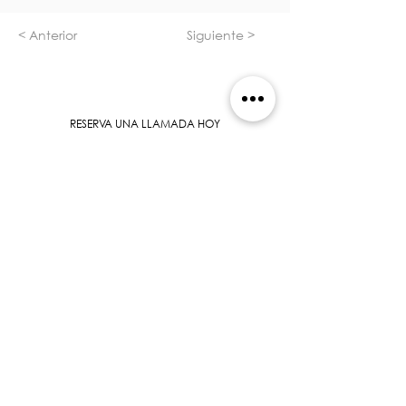
< Anterior
Siguiente >
RESERVA UNA LLAMADA HOY
Tools
Calculadora Inversión V01
Real Estate Analysis Tool V01
Real Estate Analysis Tool V02
Urban Analytics Latam V01
Sales Analytics
Leads Analytics
Equipo
Blog
FAQ
Proyectos