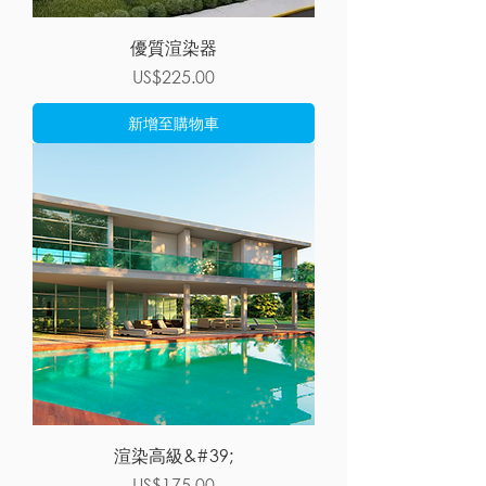
優質渲染器
價格
US$225.00
新增至購物車
渲染高級&#39;
價格
US$175.00