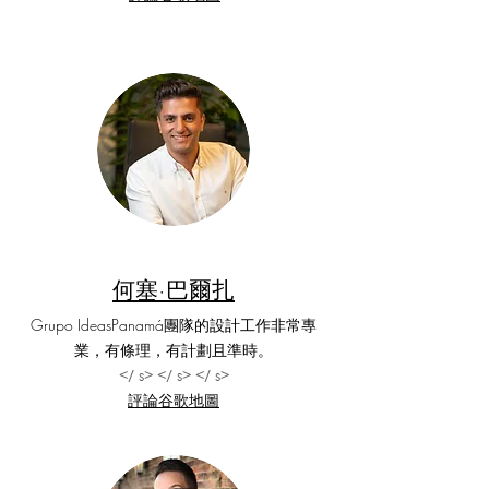
何塞·巴爾扎
Grupo IdeasPanamá團隊的設計工作非常專
業，有條理，有計劃且準時。
</ s> </ s> </ s>
評論谷歌地圖