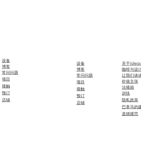
设备
设备
关于Ideas
博客
博客
咖啡与设
常问问题
常问问题
让我们谈
项目
价值主张
项目
接触
法规箱
接触
预订
训练
预订
店铺
隐私
政策
店铺
巴拿马的
道德规范