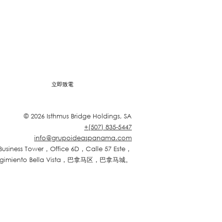
立即致電
© 2026 Isthmus Bridge Holdings, SA
+(507) 835-5447
info@grupoideaspanama.com
usiness Tower，Office 6D，Calle 57 Este，
egimiento Bella Vista，巴拿马区，巴拿马城。