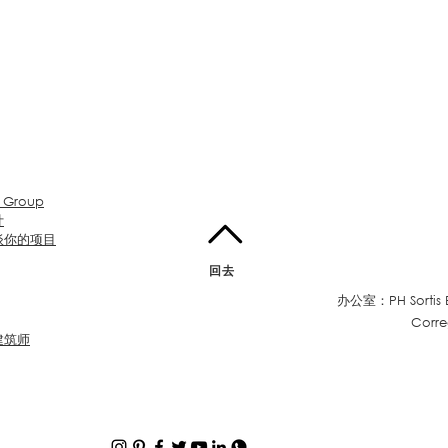
 Group
计
谈你的项目
回去
办公室：PH Sortis B
Corr
建筑师