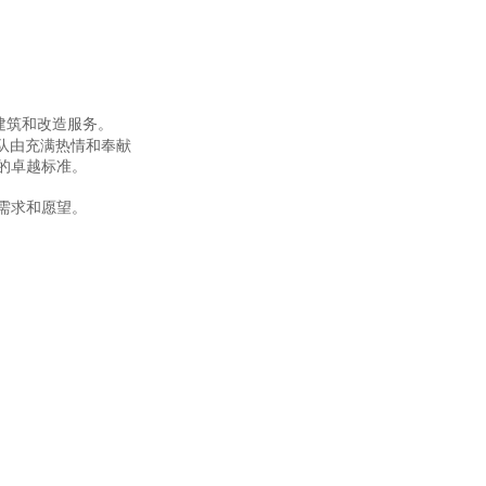
户提供建筑和改造服务
。
团队由充满热情和奉献
的卓越标准。
需求和愿望。