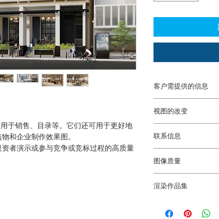
客户需提供的信息
项目规划包括平面
视图的改变
项目的 Autocad
平面图、项目设计立
，可用于销售、目录等。它们还可用于更好地
初步效果图交付后，
板、图像或 PD
联系信息
筑物和企业制作效果图。
更改中，客户必须注
间以及渲染中应包
投资者演示或参与竞争或竞标过程的高质量
前，将发送初步草稿
感谢您将您的 3D 模型
如果您没有设计、
图像质量
ventas@grupoidea
6981-1252 或发送
您可以拨打 + (507) 381
以请求项目设计的
为了向所有客户提供
系我们。爱迪生企业中
渲染作品集
型的渲染质量：
高级 - （这是当
请参阅：
高级——用于项目
https://web.tresor