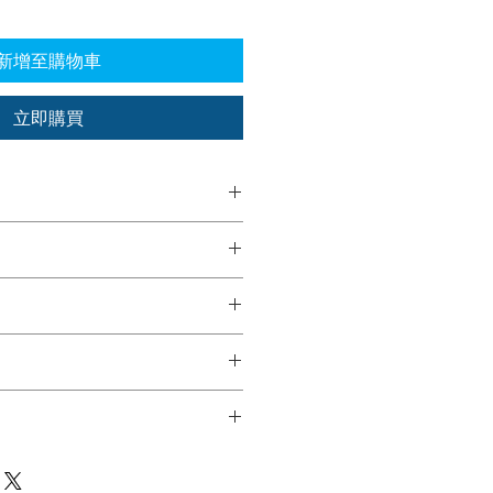
新增至購物車
立即購買
图、立面图和剖面图。
 文件或 PDF。
面图或带有参考资料（Pinterest
客户有权进行（2）组更改，在这组
F）的演示文稿，其中定义了材料、空
明将进行的所有更改。在最终交付之
含的任何其他细节。
供客户审核。
和 AutoCAD 计划发送至
计划或项目参考，您可以致电 +507
s.co
请求至 ventas@grupoideas.co
-7744 或 + (507) 6981-1252 联
报价。
可负担得起的选择，我们提供两种类
心，7 楼，办公室 7F。
前选项） - 高品质的销售图像。
评估或项目研究的中等质量图像。
it.com/l/Etsms#mLgr70AfDKIkyNKq