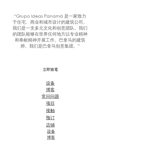
“Grupo Ideas Panamá 是一家致力
于住宅、商业和城市设计的建筑公司。
我们是一支多元文化和创意团队。我们
的团队能够在世界任何地方以专业精神
和奉献精神开展工作。巴拿马的建筑
师。我们是巴拿马创意集团。”
立即致電
设备
博客
常问问题
项目
接触
预订
店铺
设备
博客