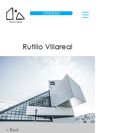
立即获取报价
Rutilio Villareal
< Back