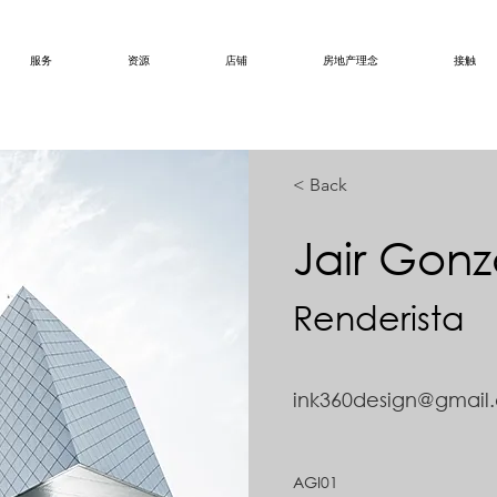
服务
资源
店铺
房地产理念
接触
< Back
Jair Gonz
Renderista
ink360design@gmail
AGI01