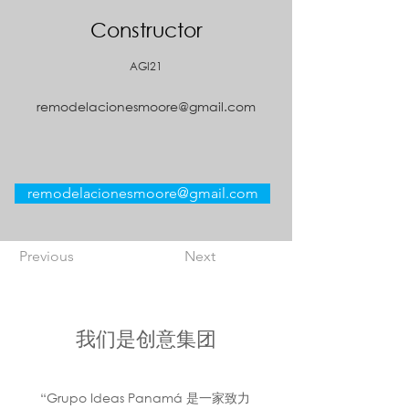
Constructor
AGI21
remodelacionesmoore@gmail.com
remodelacionesmoore@gmail.com
Previous
Next
我们是创意集团
“Grupo Ideas Panamá 是一家致力