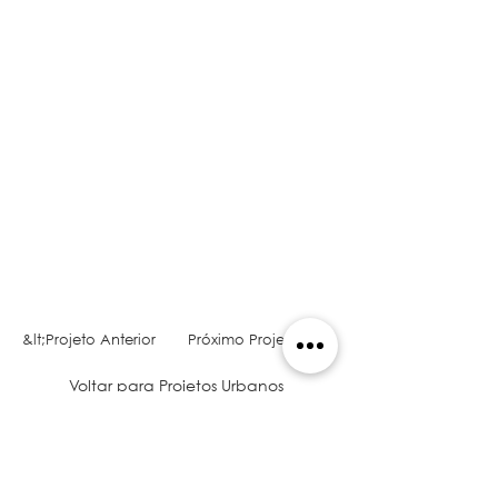
&lt;Projeto Anterior
Próximo Projeto&gt;
Voltar para Projetos Urbanos
VAMOS FALAR SOBRE O SEU PROJETO