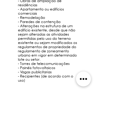
- Obras de ampliação de
residências
- Apartamento ou edifícios
comerciais
- Remodelação
- Paredes de contenção
- Alterações na estrutura de um
edifício existente, desde que não
sejam alteradas as atividades
permitidas pelo uso do terreno
existente ou sejam modificados os
regulamentos de propriedade do
regulamento de zoneamento
urbano em vigor em determinado
lote ou setor.
- Torres de telecomunicações
- Painéis fotovoltaicos
- Vagas publicitarias
- Recipientes (de acordo com o
uso)
REQUISITOS DE DOWNLOAD
RESERVE UMA CHAMADA HOJE
Equipamento