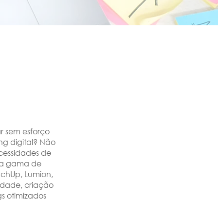
r sem esforço
ng digital? Não
ecessidades de
pla gama de
etchUp, Lumion,
idade, criação
gs otimizados