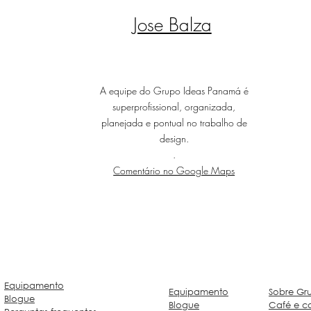
Jose Balza
A equipe do Grupo Ideas Panamá é
superprofissional, organizada,
planejada e pontual no trabalho de
design.
.
Comentário no Google Maps
Equipamento
Equipamento
Sobre Gr
Blogue
Blogue
Café e ca