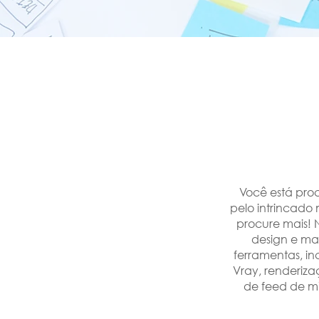
Você está proc
pelo intrincado
procure mais! 
design e ma
ferramentas, in
Vray, renderiz
de feed de mí