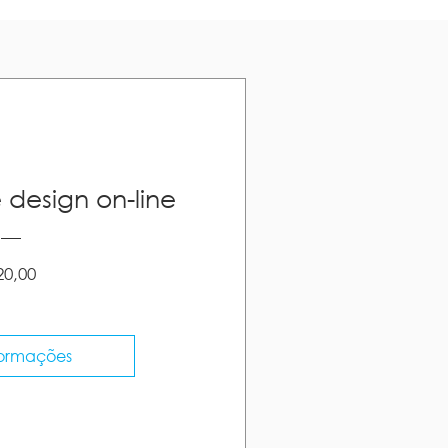
 design on-line
Preço
20,00
formações