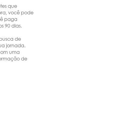
tes que
hora, você pode
ocê paga
 90 dias.
 busca de
ua jornada.
e com uma
formação de