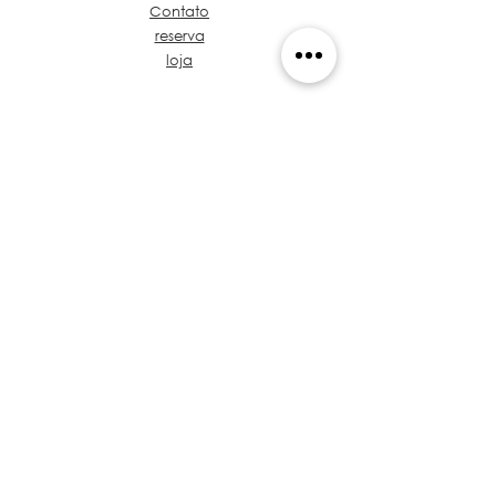
Contato
reserva
loja
Sobre Grupo de Ideias
Café e café Projeto
Vamos falar sobre seu
projeto
Proposta de valor
Tronco de Regulamentos
treinamento
Políticas
Privacidade
Arquitetos no Panamá
​Código de Ética
Volte para cima
© 2026 Isthmus Bridge Holdings, África do