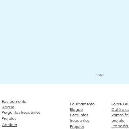
Status
Equipamento
Equipamento
Sobre Gr
Blogue
Blogue
Café e ca
Perguntas frequentes
Perguntas
Vamos fal
Projetos
frequentes
projeto
Contato
Proposta 
Projetos