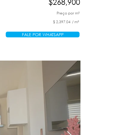
$268,900
Preço por m²
$ 2,397.04 / m²
FALE POR WHATSAPP