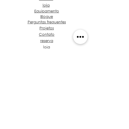
loja
Equipamento
Blogue
Perguntas frequentes
Projetos
Contato
reserva
loja
Sobre Grupo de Ideias
Café e café Projeto
Vamos falar sobre seu
projeto
Proposta de valor
Tronco de Regulamentos
treinamento
Políticas
Privacidade
Arquitetos no Panamá
​Código de Ética