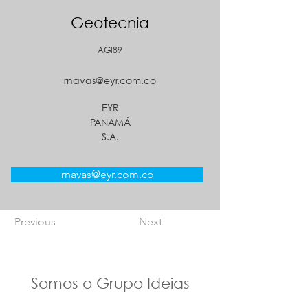
Geotecnia
AGI89
rnavas@eyr.com.co
EYR
PANAMÁ
S.A.
rnavas@eyr.com.co
Previous
Next
Somos o Grupo Ideias