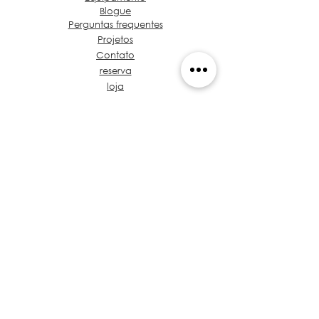
Blogue
Perguntas frequentes
Projetos
Contato
reserva
loja
Sobre Grupo de Ideias
Café e café Projeto
Vamos falar sobre seu
projeto
Proposta de valor
Tronco de Regulamentos
treinamento
Políticas
Privacidade
Arquitetos no Panamá
​Código de Ética