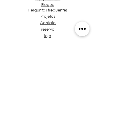
Blogue
Perguntas frequentes
Projetos
Contato
reserva
loja
Sobre Grupo de Ideias
Café e café Projeto
Vamos falar sobre seu
projeto
Proposta de valor
Tronco de Regulamentos
treinamento
Políticas
Privacidade
Arquitetos no Panamá
​Código de Ética