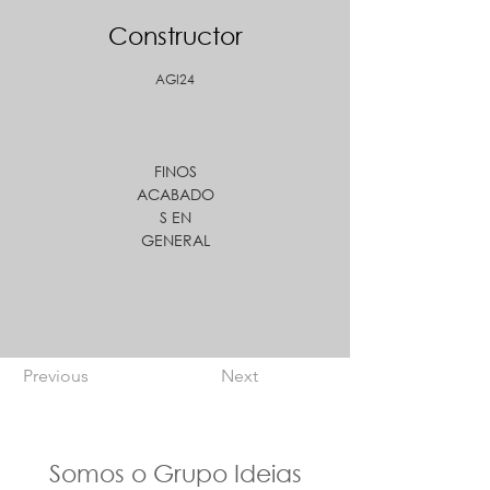
Constructor
AGI24
FINOS
ACABADO
S EN
GENERAL
Previous
Next
Somos o Grupo Ideias