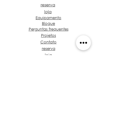
reserva
loja
Equipamento
Blogue
Perguntas frequentes
Projetos
Contato
reserva
loja
Sobre Grupo de Ideias
Café e café Projeto
Vamos falar sobre seu
projeto
Proposta de valor
Tronco de Regulamentos
treinamento
Políticas
Privacidade
Arquitetos no Panamá
​Código de Ética