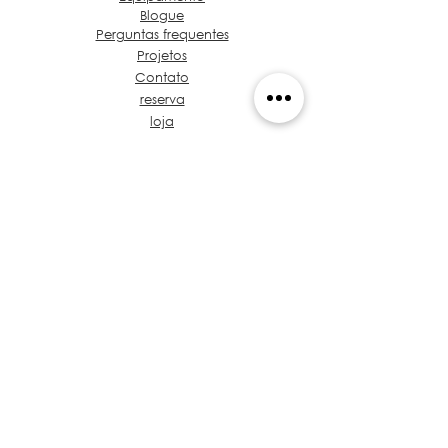
Blogue
Perguntas frequentes
Projetos
Contato
reserva
loja
Sobre Grupo de Ideias
Café e café Projeto
Vamos falar sobre seu
projeto
Proposta de valor
Tronco de Regulamentos
treinamento
Políticas
Privacidade
Arquitetos no Panamá
​Código de Ética