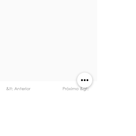
&lt; Anterior
Próximo &gt;
RESERVE UMA CHAMADA HOJE
Equipamento