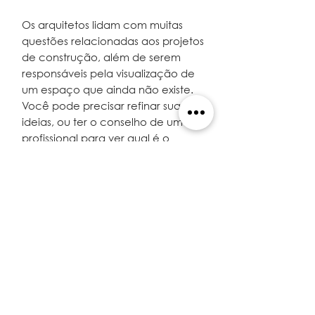
Os arquitetos lidam com muitas
questões relacionadas aos projetos
de construção, além de serem
responsáveis pela visualização de
um espaço que ainda não existe.
Você pode precisar refinar suas
ideias, ou ter o conselho de um
profissional para ver qual é o
próximo passo para aquele projeto
que você sonha em fazer ou
are doing. Um Conselho pode ser o
que você precisa agora para
tornar suas ideias realidade.
Se você precisa de uma sessão de
coaching, uma consulta
especializada, uma avaliação ou
uma revisão do projeto que você