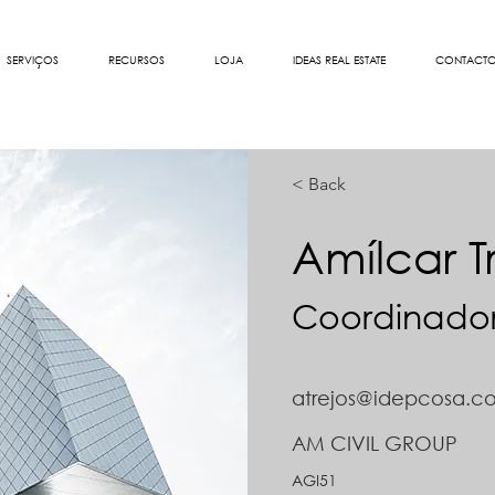
SERVIÇOS
RECURSOS
LOJA
IDEAS REAL ESTATE
CONTACT
< Back
Amílcar Tr
Coordinador
atrejos@idepcosa.c
AM CIVIL GROUP
AGI51