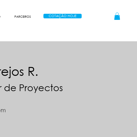
COTAÇÃO HOJE
O
PARCEIROS
ejos R.
 de Proyectos
om