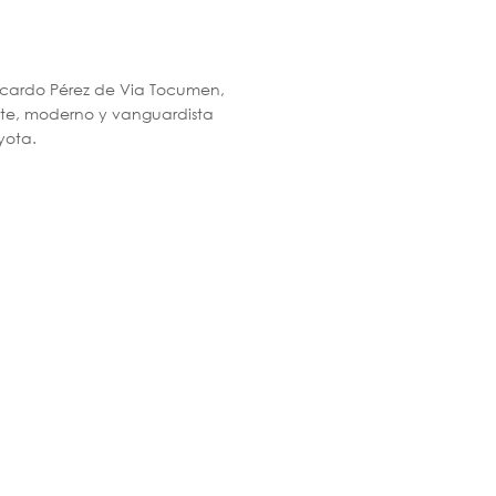
icardo Pérez de Via Tocumen,
nte, moderno y vanguardista
yota.