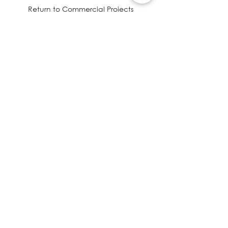
Return to Commercial Projects
I WANT MORE INFORMATION
Remodelación de Oficinas &
Diseño de interiores
PROJECT FILES