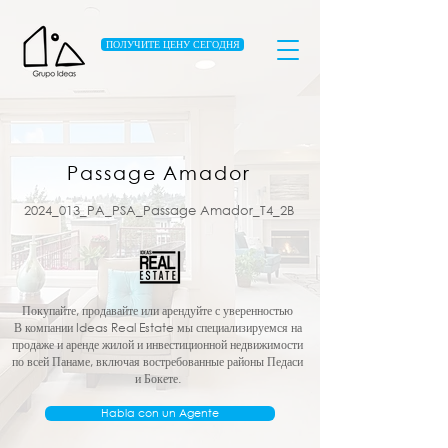
ПОЛУЧИТЕ ЦЕНУ СЕГОДНЯ
Passage Amador
2024_013_PA_PSA_Passage Amador_T4_2B
Покупайте, продавайте или арендуйте с уверенностью
В компании Ideas Real Estate мы специализируемся на
продаже и аренде жилой и инвестиционной недвижимости
по всей Панаме, включая востребованные районы Педаси
и Бокете.
Habla con un Agente