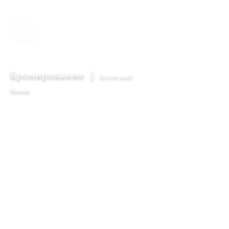
Бронирование |
Группа идей
Панама
«Закажите бесплатную
консультацию по проекту
сегодня. Расскажите нам
о своем проекте, и
давайте воплотим его в
реальность».