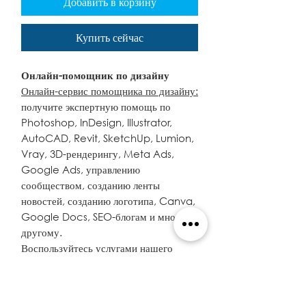
Добавить в корзину
Купить сейчас
Онлайн-помощник по дизайну
Онлайн-сервис помощника по дизайну:
получите экспертную помощь по
Photoshop, InDesign, Illustrator,
AutoCAD, Revit, SketchUp, Lumion,
Vray, 3D-рендерингу, Meta Ads,
Google Ads, управлению
сообществом, созданию ленты
новостей, созданию логотипа, Canva,
Google Docs, SEO-блогам и многому
другому.
Воспользуйтесь услугами нашего
онлайн-помощника по дизайну, чтобы
получить экспертную помощь по
широкому спектру задач по дизайну и