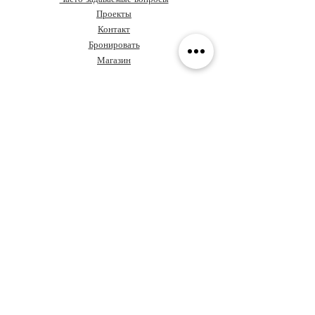
Проекты
Контакт
Бронировать
Магазин
О Grupo Ideas
Кофе и дизайн
Давайте поговорим о вашем
проекте
Ценностное предложение
Сундук с правилами
Обучение
Политика
конфиденциальности
Архитекторы в Панаме
Кодекс этики