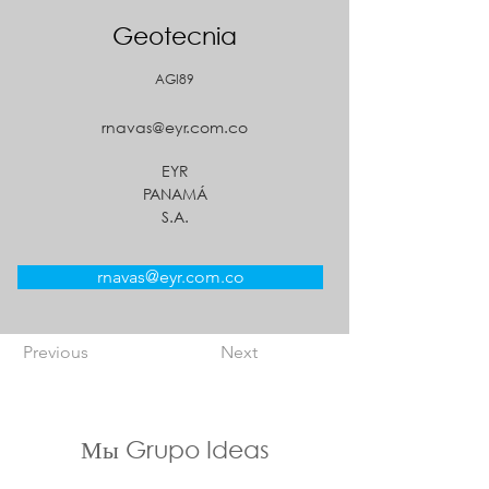
Geotecnia
AGI89
rnavas@eyr.com.co
EYR
PANAMÁ
S.A.
rnavas@eyr.com.co
Previous
Next
Мы Grupo Ideas