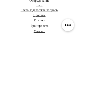
Оборудование
Блог
Часто задаваемые вопросы
Проекты
Контакт
Бронировать
Магазин
О Grupo Ideas
Кофе и дизайн
Давайте поговорим о вашем
проекте
Ценностное предложение
Сундук с правилами
Обучение
Политика
конфиденциальности
Архитекторы в Панаме
Кодекс этики