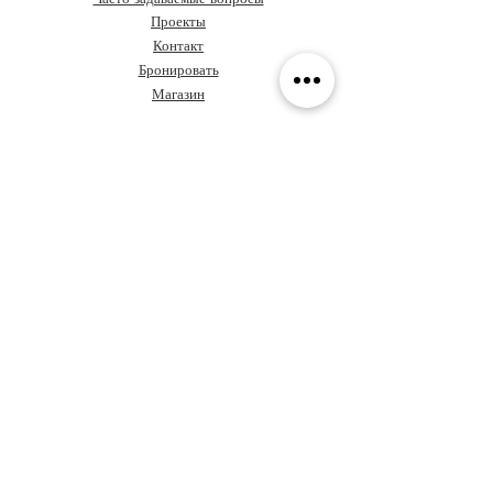
Проекты
Контакт
Бронировать
Магазин
О Grupo Ideas
Кофе и дизайн
Давайте поговорим о вашем
проекте
Ценностное предложение
Сундук с правилами
Обучение
Политика
конфиденциальности
Архитекторы в Панаме
Кодекс этики