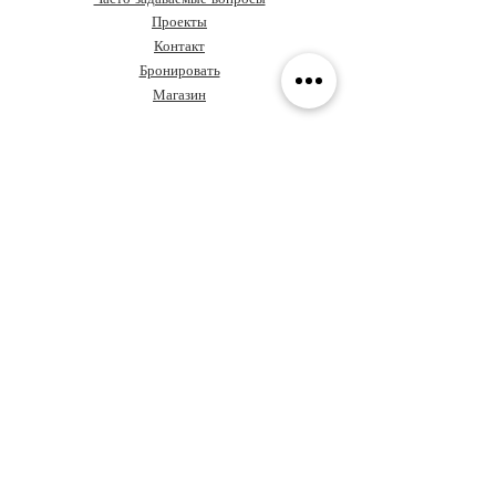
Проекты
Контакт
Бронировать
Магазин
О Grupo Ideas
Кофе и дизайн
Давайте поговорим о вашем
проекте
Ценностное предложение
Сундук с правилами
Обучение
Политика
конфиденциальности
Архитекторы в Панаме
Кодекс этики