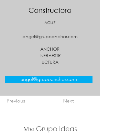
Constructora
AGI47
angel@grupoanchor.com
ANCHOR
INFRAESTR
UCTURA
angel@grupoanchor.com
Previous
Next
Мы Grupo Ideas