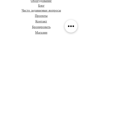
Оборудование
Блог
Часто задаваемые вопросы
Проекты
Контакт
Бронировать
Магазин
О Grupo Ideas
Кофе и дизайн
Давайте поговорим о вашем
проекте
Ценностное предложение
Сундук с правилами
Обучение
Политика
конфиденциальности
Архитекторы в Панаме
Кодекс этики