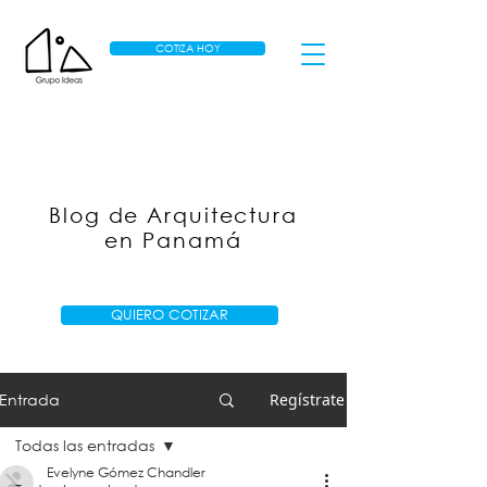
COTIZA HOY
Blog de Arquitectura
en Panamá
QUIERO COTIZAR
Entrada
Regístrate
Todas las entradas
Evelyne Gómez Chandler