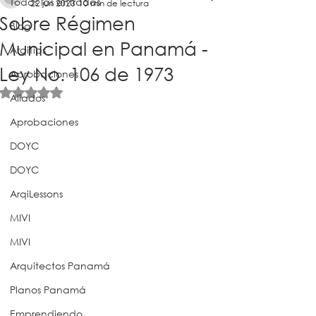
Todas las entradas
22 jun 2023
10 min de lectura
Sobre Régimen
Blog
Municipal en Panamá -
ArqiTips
Ley No. 106 de 1973
Aprobaciones
Obtuvo NaN de 5 estrellas.
Aliados
Aprobaciones
DOYC
DOYC
ArqiLessons
MIVI
MIVI
Arquitectos Panamá
Planos Panamá
Emprendiendo