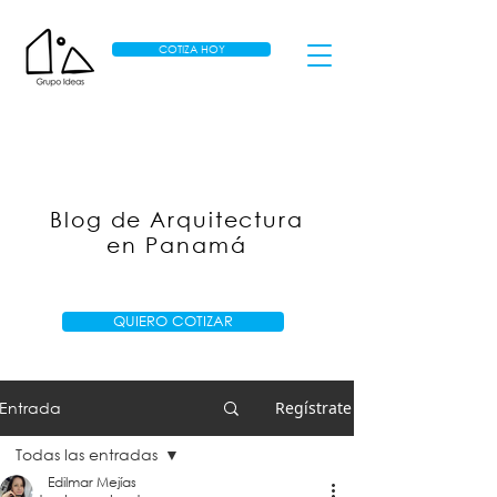
COTIZA HOY
Blog de Arquitectura
en Panamá
QUIERO COTIZAR
Entrada
Regístrate
Todas las entradas
Edilmar Mejías