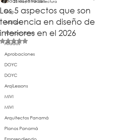
Todas las entradas
25 may
3 min de lectura
Los 5 aspectos que son
Blog
tendencia en diseño de
ArqiTips
interiores en el 2026
Aprobaciones
Obtuvo NaN de 5 estrellas.
Aliados
Aprobaciones
DOYC
DOYC
ArqiLessons
MIVI
MIVI
Arquitectos Panamá
Planos Panamá
Emprendiendo