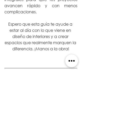
avancen rápido y con menos 
complicaciones.
Espero que esta guía te ayude a 
estar al día con lo que viene en 
diseño de interiores y a crear 
espacios que realmente marquen la 
diferencia. ¡Manos a la obra!
¡Hola!  
Mi nombre es 
Gabriel Solano Lázaro
, 
soy arquitecto idóneo en la Ciudad 
de Panamá y editor de este Blog de 
Arquitectura & Diseño.  