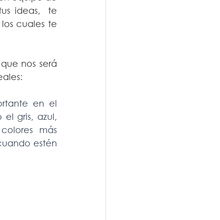
s ideas,  te 
los cuales te 
que nos será 
ales: 
rtante en el 
l gris, azul, 
colores más 
 cuando estén 