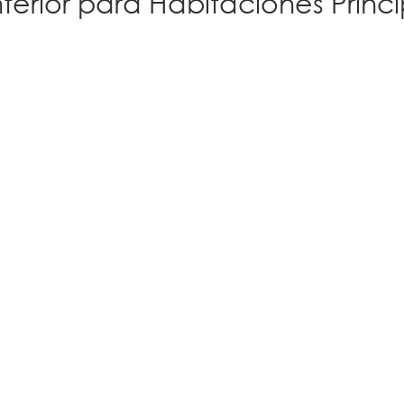
terior para Habitaciones Princ
rellas.
do
Eventos
Mi Ambiente
Bienes Raíces
anismo
Retire in Panama
l
Planos Galeras Panama