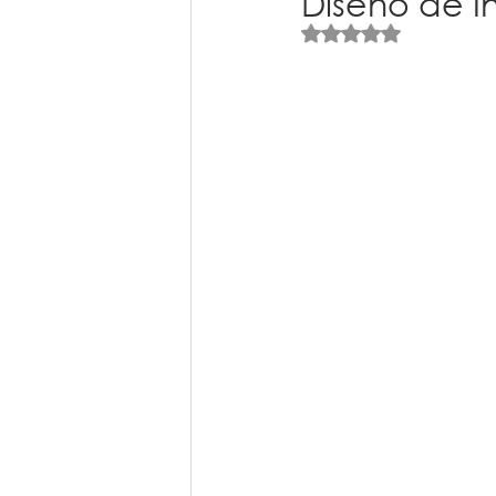
Diseño de In
Obtuvo NaN de 5 est
Planos Panamá
Emprendien
Ordenamiento Territorial
Urb
El auge del comercio internaciona