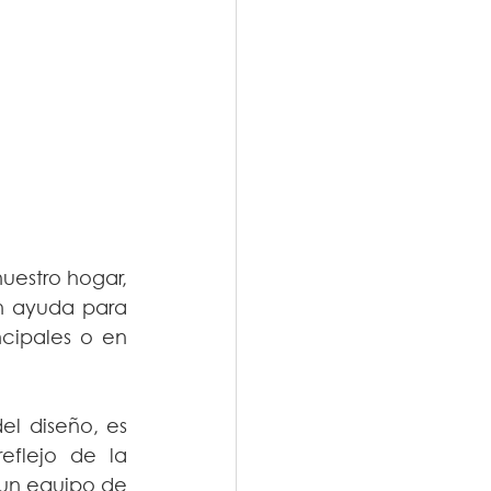
estro hogar, 
n ayuda para 
cipales o en 
l diseño, es 
flejo de la 
personalidad  y el estilo de vida de ambos. Es por ello que contar con un equipo de 