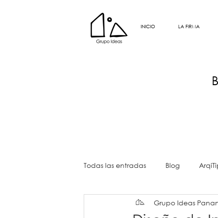
INICIO
LA FIRMA
Todas las entradas
Blog
ArqiTi
Grupo Ideas Pan
DOYC
DOYC
ArqiLesson