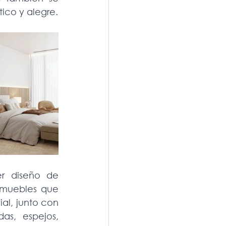
tico y alegre.
r diseño de 
 muebles que 
l, junto con 
s, espejos, 