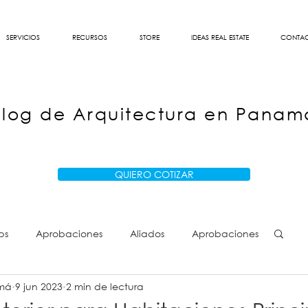
SERVICIOS
RECURSOS
STORE
IDEAS REAL ESTATE
CONTA
Blog de Arquitectura en Panam
QUIERO COTIZAR
ps
Aprobaciones
Aliados
Aprobaciones
amá
9 jun 2023
2 min de lectura
s
MIVI
MIVI
Arquitectos Panamá