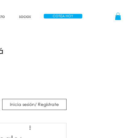
COTIZA HOY
CTO
SOCIOS
á
Inicia sesión/ Regístrate