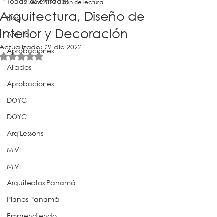
Todas las entradas
13 sept 2022
3 min de lectura
Arquitectura, Diseño de
Blog
Interior y Decoración
ArqiTips
Actualizado:
29 dic 2022
Aprobaciones
Obtuvo NaN de 5 estrellas.
Aliados
Aprobaciones
DOYC
DOYC
ArqiLessons
MIVI
MIVI
Arquitectos Panamá
Planos Panamá
Emprendiendo