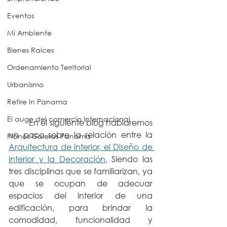
Eventos
Mi Ambiente
Bienes Raíces
Ordenamiento Territorial
Urbanismo
Retire in Panama
El auge del comercio internacional
	En el siguiente blog hablaremos 
un poco sobre la relación entre la 
Planos Galeras Panama
Arquitectura de interior, el Diseño de 
interior y la Decoración
, Siendo las 
tres disciplinas que se familiarizan, ya 
que se ocupan de adecuar 
espacios del interior de una 
edificación, para brindar la 
comodidad, funcionalidad y 