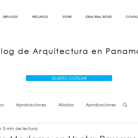
SERVICIOS
RECURSOS
STORE
IDEAS REAL ESTATE
CONTA
Blog de Arquitectura en Panam
QUIERO COTIZAR
ps
Aprobaciones
Aliados
Aprobaciones
n
3 min de lectura
s
MIVI
MIVI
Arquitectos Panamá