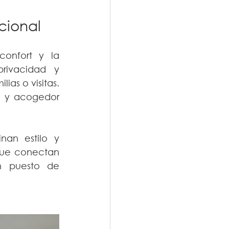
cional
onfort y la 
rivacidad y 
as o visitas. 
o y acogedor 
n estilo y 
que conectan 
 puesto de 