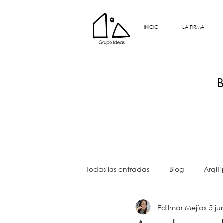
INICIO
LA FIRMA
Todas las entradas
Blog
ArqiTi
Edilmar Mejías
5 ju
DOYC
DOYC
ArqiLesson