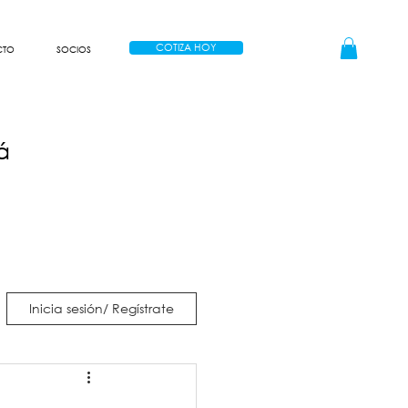
COTIZA HOY
CTO
SOCIOS
á
Inicia sesión/ Regístrate