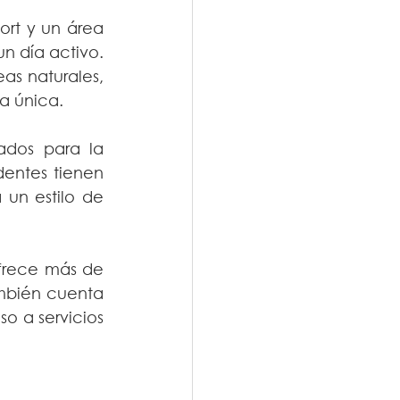
ort y un área 
n día activo. 
as naturales, 
a única.
ados para la 
dentes tienen 
un estilo de 
frece más de 
mbién cuenta 
o a servicios 